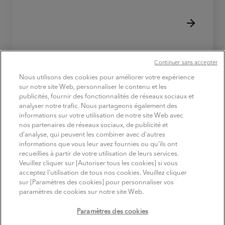
Continuer sans accepter
Nous utilisons des cookies pour améliorer votre expérience
sur notre site Web, personnaliser le contenu et les
publicités, fournir des fonctionnalités de réseaux sociaux et
TROUVER
analyser notre trafic. Nous partageons également des
les produits
informations sur votre utilisation de notre site Web avec
nos partenaires de réseaux sociaux, de publicité et
d'analyse, qui peuvent les combiner avec d'autres
informations que vous leur avez fournies ou qu'ils ont
recueillies à partir de votre utilisation de leurs services.
SUIVEZ MITSUBISHI ELECTRIC
Veuillez cliquer sur [Autoriser tous les cookies] si vous
Youtube
Linkedin
Instagram
acceptez l'utilisation de tous nos cookies. Veuillez cliquer
sur [Paramètres des cookies] pour personnaliser vos
Comptes officiels sur les réseaux sociaux
paramètres de cookies sur notre site Web.
Conditions d'utilisation
Politique de confidentialité
Paramètres des cookies
Politique relative aux cookies
Mentions légales
Plan du site