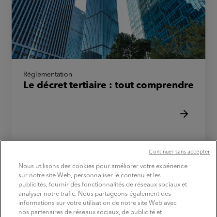
Réglementation
Le décret tertiaire : tout comprendre
Continuer sans accepter
Nous utilisons des cookies pour améliorer votre expérience
sur notre site Web, personnaliser le contenu et les
publicités, fournir des fonctionnalités de réseaux sociaux et
TROUVER
analyser notre trafic. Nous partageons également des
les produits
informations sur votre utilisation de notre site Web avec
nos partenaires de réseaux sociaux, de publicité et