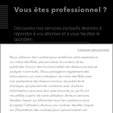
Vous êtes professionnel ?
Découvrez nos services exclusifs destinés à
répondre à vos attentes et à vous faciliter le
quotidien.
Découvrez le site dédié aux Pros
Continuer sans accepter
Nous utilisons des cookies pour améliorer votre expérience
sur notre site Web, personnaliser le contenu et les
publicités, fournir des fonctionnalités de réseaux sociaux et
analyser notre trafic. Nous partageons également des
informations sur votre utilisation de notre site Web avec
nos partenaires de réseaux sociaux, de publicité et
d'analyse, qui peuvent les combiner avec d'autres
informations que vous leur avez fournies ou qu'ils ont
recueillies à partir de votre utilisation de leurs services.
SUIVEZ MITSUBISHI ELECTRIC
Veuillez cliquer sur [Autoriser tous les cookies] si vous
Youtube
Linkedin
Instagram
acceptez l'utilisation de tous nos cookies. Veuillez cliquer
sur [Paramètres des cookies] pour personnaliser vos