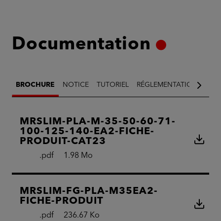
Documentation
BROCHURE
NOTICE
TUTORIEL
RÉGLEMENTATION
AUT
MRSLIM-PLA-M-35-50-60-71-
100-125-140-EA2-FICHE-
PRODUIT-CAT23
.pdf
1.98 Mo
MRSLIM-FG-PLA-M35EA2-
FICHE-PRODUIT
.pdf
236.67 Ko