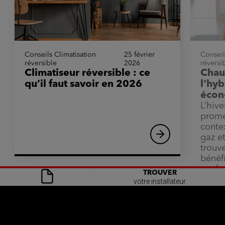
Conseils Climatisation
25 février
Conseil
réversible
2026
réversi
Climatiseur réversible : ce
Chau
qu’il faut savoir en 2026
l'hyb
écon
L’hive
prome
conte
gaz et
Rediriger
vers
trouv
l'article
"Climatiseur
bénéfi
réversible
:
confor
TROUVER
ce
écono
qu’il
votre installateur
faut
savoir
en
2026"