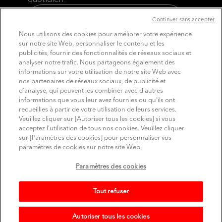
Découvrez le site dédié aux Pros
Continuer sans accepter
Nous utilisons des cookies pour améliorer votre expérience
sur notre site Web, personnaliser le contenu et les
publicités, fournir des fonctionnalités de réseaux sociaux et
analyser notre trafic. Nous partageons également des
informations sur votre utilisation de notre site Web avec
nos partenaires de réseaux sociaux, de publicité et
d'analyse, qui peuvent les combiner avec d'autres
informations que vous leur avez fournies ou qu'ils ont
recueillies à partir de votre utilisation de leurs services.
SUIVEZ MITSUBISHI ELECTRIC
Veuillez cliquer sur [Autoriser tous les cookies] si vous
Youtube
Linkedin
Instagram
acceptez l'utilisation de tous nos cookies. Veuillez cliquer
sur [Paramètres des cookies] pour personnaliser vos
Comptes officiels sur les réseaux sociaux
paramètres de cookies sur notre site Web.
Conditions d'utilisation
Politique de confidentialité
Paramètres des cookies
Politique relative aux cookies
Mentions légales
Plan du site
© Mitsubishi Electric Europe B.V.
Tout refuser
Autoriser tous les cookies