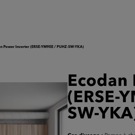
n Power Inverter (ERSE-YM9EE / PUHZ-SW-YKA)
Ecodan 
(ERSE-Y
SW-YKA