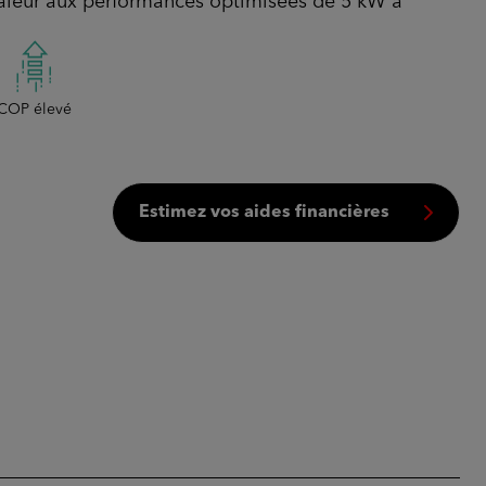
leur aux performances optimisées de 5 kW à
COP élevé
Estimez vos aides financières