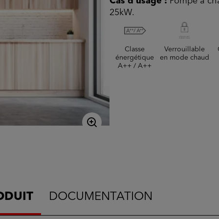
Cas d'usage :
Pompe à cha
25kW.
Classe
Verrouillable
énergétique
en mode chaud
A++ / A++
ODUIT
DOCUMENTATION