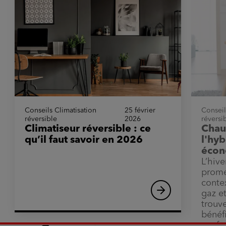
Conseils Climatisation
25 février
Conseil
réversible
2026
réversi
Climatiseur réversible : ce
Chau
qu’il faut savoir en 2026
l'hyb
écon
L’hive
prome
conte
gaz et
Rediriger
vers
trouv
l'article
"Climatiseur
bénéfi
réversible
:
confor