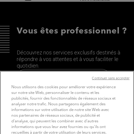
Vous êtes professionnel ?
Découvrez nos services exclusifs destinés à
répondre à vos attentes et à vous faciliter le
quotidien.
Découvrez le site dédié aux Pros
Continuer sans accepter
Nous utilisons des cookies pour améliorer votre expérience
sur notre site Web, personnaliser le contenu et les
publicités, fournir des fonctionnalités de réseaux sociaux et
analyser notre trafic. Nous partageons également des
informations sur votre utilisation de notre site Web avec
nos partenaires de réseaux sociaux, de publicité et
d'analyse, qui peuvent les combiner avec d'autres
informations que vous leur avez fournies ou qu'ils ont
recueillies à partir de votre utilisation de leurs services.