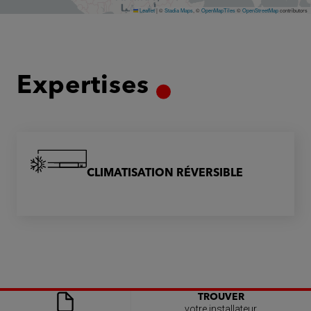
Leaflet
|
©
Stadia Maps
, ©
OpenMapTiles
©
OpenStreetMap
contributors
Expertises
CLIMATISATION RÉVERSIBLE
TROUVER
votre installateur