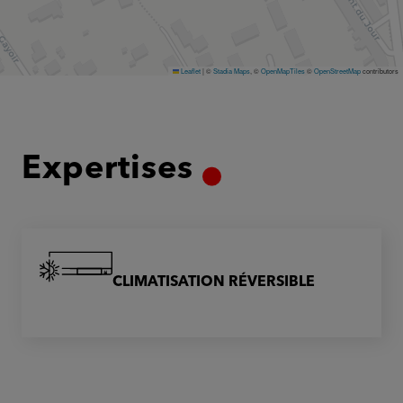
Leaflet
|
©
Stadia Maps
, ©
OpenMapTiles
©
OpenStreetMap
contributors
Expertises
CLIMATISATION RÉVERSIBLE