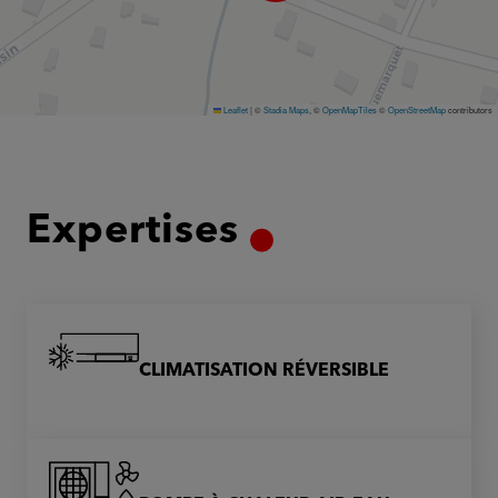
Leaflet
|
©
Stadia Maps
, ©
OpenMapTiles
©
OpenStreetMap
contributors
Expertises
CLIMATISATION RÉVERSIBLE