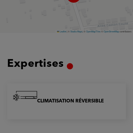
Leaflet
|
©
Stadia Maps
, ©
OpenMapTiles
©
OpenStreetMap
contributors
Expertises
CLIMATISATION RÉVERSIBLE