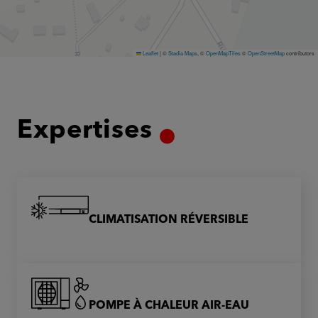
Leaflet
|
©
Stadia Maps
, ©
OpenMapTiles
©
OpenStreetMap
contributors
Expertises
CLIMATISATION RÉVERSIBLE
POMPE À CHALEUR AIR-EAU