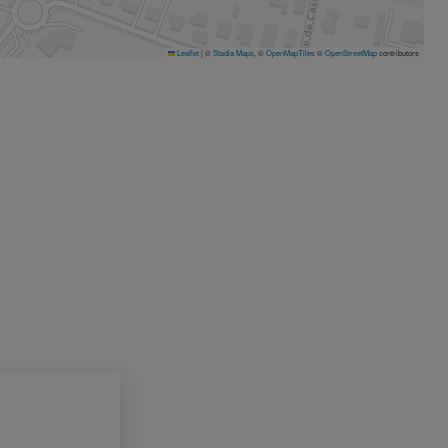
Leaflet
|
©
Stadia Maps
, ©
OpenMapTiles
©
OpenStreetMap
contributors