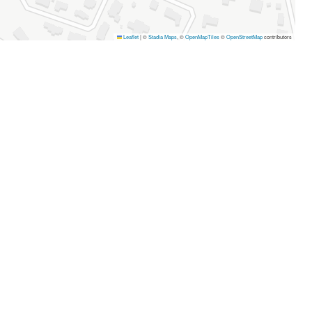
Leaflet
|
©
Stadia Maps
, ©
OpenMapTiles
©
OpenStreetMap
contributors