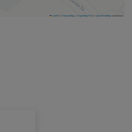
Leaflet
|
©
Stadia Maps
, ©
OpenMapTiles
©
OpenStreetMap
contributors