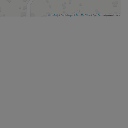
Leaflet
|
©
Stadia Maps
, ©
OpenMapTiles
©
OpenStreetMap
contributors