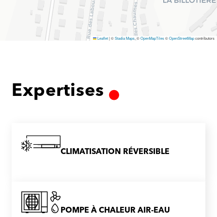
Leaflet
|
©
Stadia Maps
, ©
OpenMapTiles
©
OpenStreetMap
contributors
Expertises
CLIMATISATION RÉVERSIBLE
POMPE À CHALEUR AIR-EAU