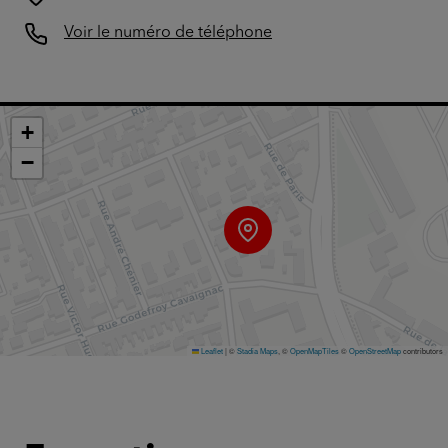
Voir le numéro de téléphone
+
−
Leaflet
|
©
Stadia Maps
, ©
OpenMapTiles
©
OpenStreetMap
contributors