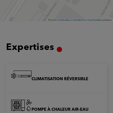
Leaflet
|
©
Stadia Maps
, ©
OpenMapTiles
©
OpenStreetMap
contributors
Expertises
CLIMATISATION RÉVERSIBLE
POMPE À CHALEUR AIR-EAU