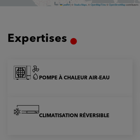
Leaflet
|
©
Stadia Maps
, ©
OpenMapTiles
©
OpenStreetMap
contributors
Expertises
POMPE À CHALEUR AIR-EAU
CLIMATISATION RÉVERSIBLE