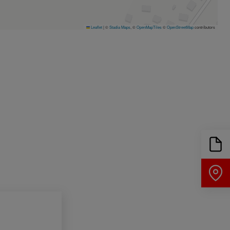
Leaflet
|
©
Stadia Maps
, ©
OpenMapTiles
©
OpenStreetMap
contributors