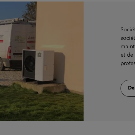
Socié
sociét
maint
et de 
profes
De