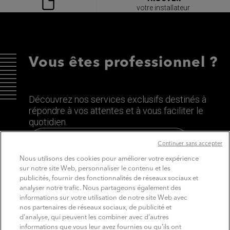
votre installateur
Vous êtes professionnel ?
Découvrez nos services exclusifs destinés à
répondre à vos attentes et à vous faciliter le
quotidien.
Découvrez le site dédié aux Pros
Continuer sans accepter
Nous utilisons des cookies pour améliorer votre expérience
sur notre site Web, personnaliser le contenu et les
publicités, fournir des fonctionnalités de réseaux sociaux et
analyser notre trafic. Nous partageons également des
informations sur votre utilisation de notre site Web avec
nos partenaires de réseaux sociaux, de publicité et
d'analyse, qui peuvent les combiner avec d'autres
informations que vous leur avez fournies ou qu'ils ont