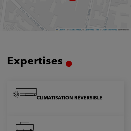
Leaflet
|
©
Stadia Maps
, ©
OpenMapTiles
©
OpenStreetMap
contributors
Expertises
CLIMATISATION RÉVERSIBLE