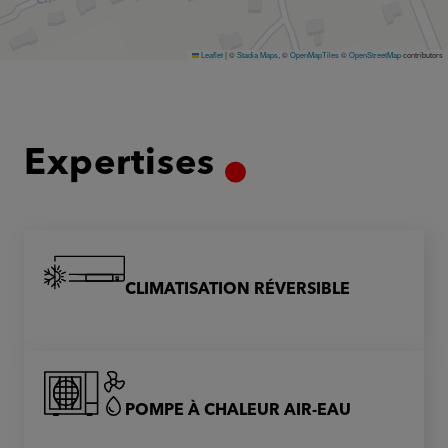
Leaflet
|
©
Stadia Maps
, ©
OpenMapTiles
©
OpenStreetMap
contributors
Expertises
CLIMATISATION RÉVERSIBLE
POMPE À CHALEUR AIR-EAU