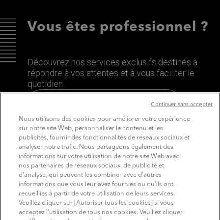
Vous êtes professionnel ?
Découvrez nos services exclusifs destinés à
répondre à vos attentes et à vous faciliter le
quotidien.
Découvrez le site dédié aux Pros
Continuer sans accepter
Nous utilisons des cookies pour améliorer votre expérience
sur notre site Web, personnaliser le contenu et les
publicités, fournir des fonctionnalités de réseaux sociaux et
analyser notre trafic. Nous partageons également des
informations sur votre utilisation de notre site Web avec
nos partenaires de réseaux sociaux, de publicité et
d'analyse, qui peuvent les combiner avec d'autres
informations que vous leur avez fournies ou qu'ils ont
recueillies à partir de votre utilisation de leurs services.
SUIVEZ MITSUBISHI ELECTRIC
Veuillez cliquer sur [Autoriser tous les cookies] si vous
Youtube
Linkedin
Instagram
acceptez l'utilisation de tous nos cookies. Veuillez cliquer