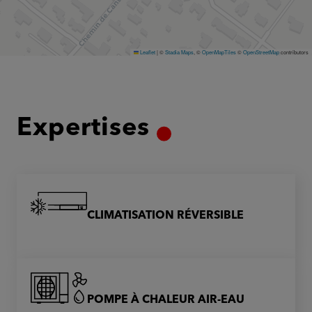
Leaflet
|
©
Stadia Maps
, ©
OpenMapTiles
©
OpenStreetMap
contributors
Expertises
CLIMATISATION RÉVERSIBLE
POMPE À CHALEUR AIR-EAU