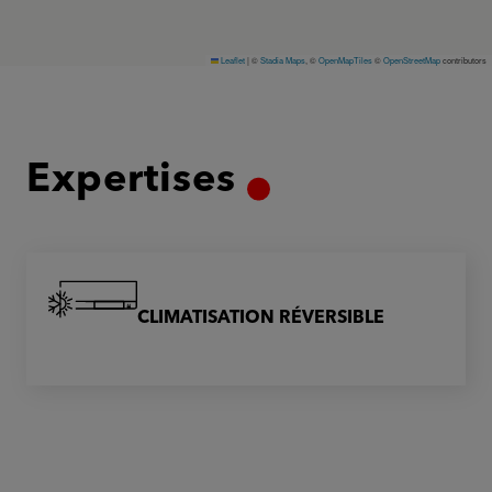
Leaflet
|
©
Stadia Maps
, ©
OpenMapTiles
©
OpenStreetMap
contributors
Expertises
CLIMATISATION RÉVERSIBLE