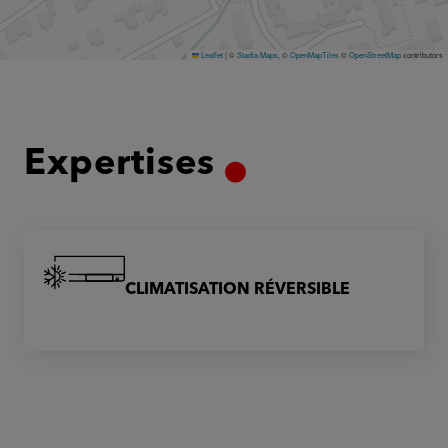
Leaflet
|
©
Stadia Maps
, ©
OpenMapTiles
©
OpenStreetMap
contributors
Expertises
CLIMATISATION RÉVERSIBLE