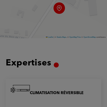
Leaflet
|
©
Stadia Maps
, ©
OpenMapTiles
©
OpenStreetMap
contributors
Expertises
CLIMATISATION RÉVERSIBLE