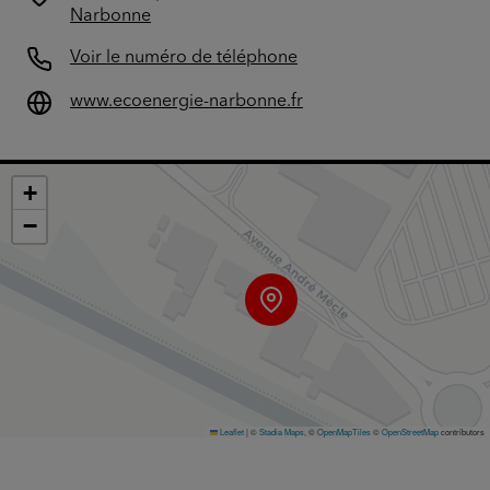
Narbonne
Voir le numéro de téléphone
www.ecoenergie-narbonne.fr
+
−
Leaflet
|
©
Stadia Maps
, ©
OpenMapTiles
©
OpenStreetMap
contributors