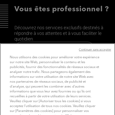
Vous êtes professionnel ?
Découvrez nos services exclusifs destinés à
répondre à vos attentes et à vous faciliter le
quotidien.
Découvrez le site dédié aux Pros
Continuer sans accepter
Nous utilisons des cookies pour améliorer votre expérience
sur notre site Web, personnaliser le contenu et les
publicités, fournir des fonctionnalités de réseaux sociaux et
analyser notre trafic. Nous partageons également des
informations sur votre utilisation de notre site Web avec
nos partenaires de réseaux sociaux, de publicité et
d'analyse, qui peuvent les combiner avec d'autres
informations que vous leur avez fournies ou qu'ils ont
recueillies à partir de votre utilisation de leurs services.
SUIVEZ MITSUBISHI ELECTRIC
Veuillez cliquer sur [Autoriser tous les cookies] si vous
Youtube
Linkedin
Instagram
acceptez l'utilisation de tous nos cookies. Veuillez cliquer
sur [Paramètres des cookies] pour personnaliser vos