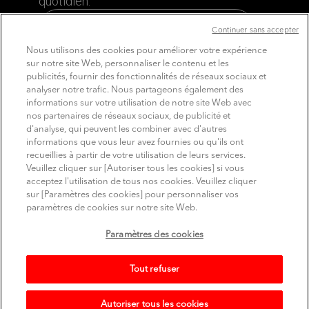
quotidien.
Découvrez le site dédié aux Pros
Continuer sans accepter
Nous utilisons des cookies pour améliorer votre expérience
sur notre site Web, personnaliser le contenu et les
publicités, fournir des fonctionnalités de réseaux sociaux et
analyser notre trafic. Nous partageons également des
informations sur votre utilisation de notre site Web avec
nos partenaires de réseaux sociaux, de publicité et
d'analyse, qui peuvent les combiner avec d'autres
informations que vous leur avez fournies ou qu'ils ont
recueillies à partir de votre utilisation de leurs services.
SUIVEZ MITSUBISHI ELECTRIC
Veuillez cliquer sur [Autoriser tous les cookies] si vous
Youtube
Linkedin
Instagram
acceptez l'utilisation de tous nos cookies. Veuillez cliquer
sur [Paramètres des cookies] pour personnaliser vos
Comptes officiels sur les réseaux sociaux
paramètres de cookies sur notre site Web.
Conditions d'utilisation
Politique de confidentialité
Paramètres des cookies
Politique relative aux cookies
Mentions légales
Plan du site
© Mitsubishi Electric Europe B.V.
Tout refuser
Autoriser tous les cookies