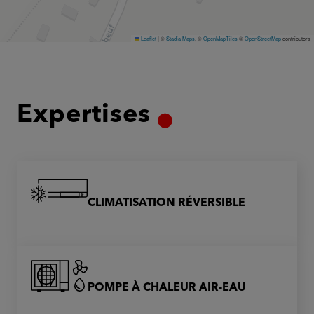
Leaflet
|
©
Stadia Maps
, ©
OpenMapTiles
©
OpenStreetMap
contributors
Expertises
CLIMATISATION RÉVERSIBLE
POMPE À CHALEUR AIR-EAU