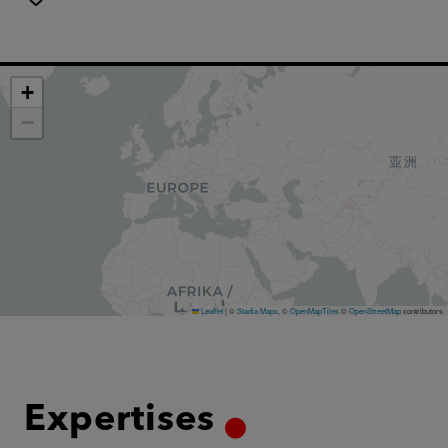
+
−
Leaflet
|
©
Stadia Maps
, ©
OpenMapTiles
©
OpenStreetMap
contributors
Expertises