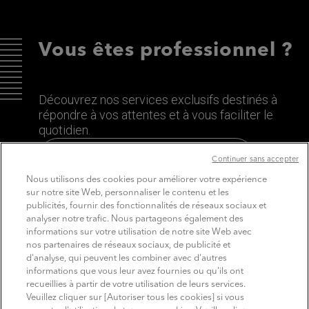
Vous êtes professionnel ?
Découvrez nos services exclusifs destinés à
répondre à vos attentes et à vous faciliter le
quotidien.
Découvrez le site dédié aux Pros
Continuer sans accepter
Nous utilisons des cookies pour améliorer votre expérience
sur notre site Web, personnaliser le contenu et les
publicités, fournir des fonctionnalités de réseaux sociaux et
analyser notre trafic. Nous partageons également des
informations sur votre utilisation de notre site Web avec
nos partenaires de réseaux sociaux, de publicité et
d'analyse, qui peuvent les combiner avec d'autres
informations que vous leur avez fournies ou qu'ils ont
recueillies à partir de votre utilisation de leurs services.
SUIVEZ MITSUBISHI ELECTRIC
Veuillez cliquer sur [Autoriser tous les cookies] si vous
Youtube
Linkedin
Instagram