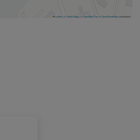
Leaflet
|
©
Stadia Maps
, ©
OpenMapTiles
©
OpenStreetMap
contributors