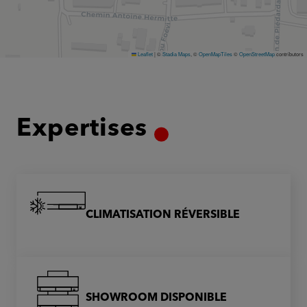
Leaflet
|
©
Stadia Maps
, ©
OpenMapTiles
©
OpenStreetMap
contributors
Expertises
CLIMATISATION RÉVERSIBLE
SHOWROOM DISPONIBLE