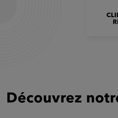
CL
R
Découvrez notre