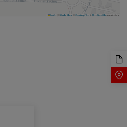
Leaflet
|
©
Stadia Maps
, ©
OpenMapTiles
©
OpenStreetMap
contributors