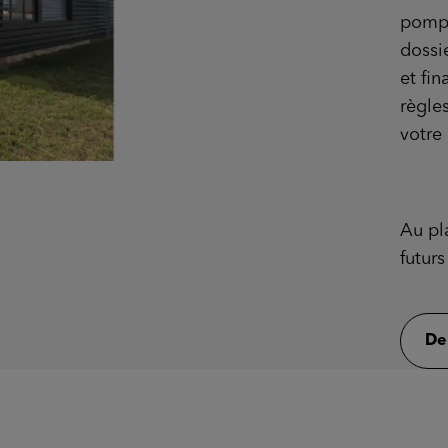
pompe
dossie
et fin
règles
votre 
Au pl
futur
De