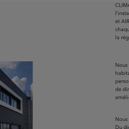
CLIMA
l’ins
et AI
chaqu
la ré
Nous 
habit
perso
de di
améli
Nous 
Du di