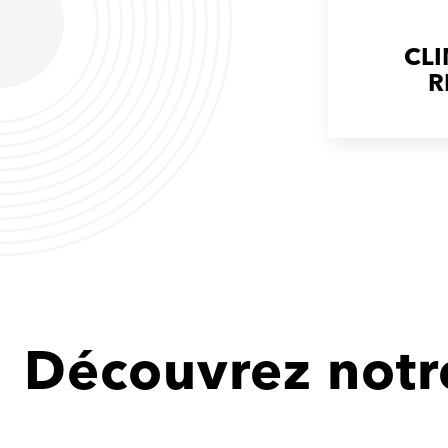
CL
R
Découvrez notre