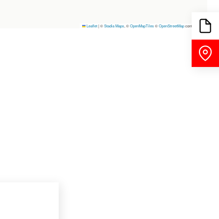
Leaflet
|
©
Stadia Maps
, ©
OpenMapTiles
©
OpenStreetMap
contributors