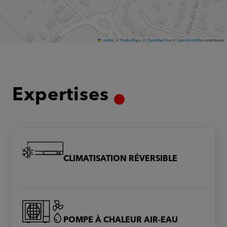
Leaflet
|
©
Stadia Maps
, ©
OpenMapTiles
©
OpenStreetMap
contributors
Expertises
CLIMATISATION RÉVERSIBLE
POMPE À CHALEUR AIR-EAU