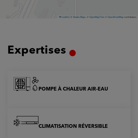
Leaflet
|
©
Stadia Maps
, ©
OpenMapTiles
©
OpenStreetMap
contributors
Expertises
POMPE À CHALEUR AIR-EAU
CLIMATISATION RÉVERSIBLE