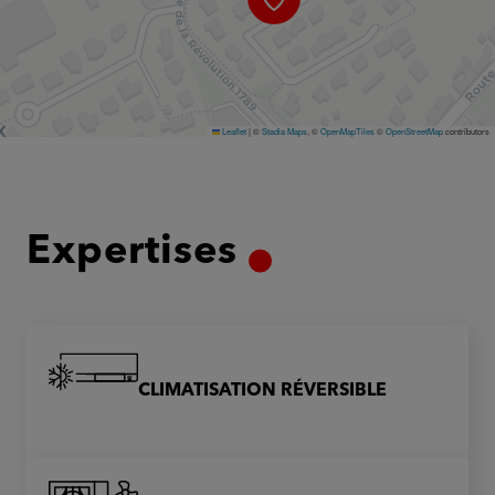
Leaflet
|
©
Stadia Maps
, ©
OpenMapTiles
©
OpenStreetMap
contributors
Expertises
CLIMATISATION RÉVERSIBLE