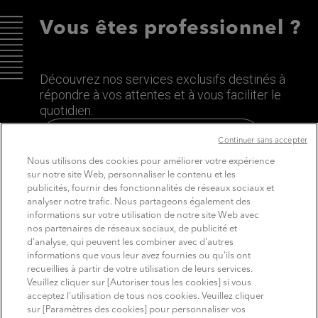
Vous êtes professionnel ?
Découvrez nos services exclusifs destinés à
répondre à vos attentes et à vous faciliter le
quotidien.
Découvrez le site dédié aux Pros
Continuer sans accepter
Nous utilisons des cookies pour améliorer votre expérience
sur notre site Web, personnaliser le contenu et les
publicités, fournir des fonctionnalités de réseaux sociaux et
analyser notre trafic. Nous partageons également des
informations sur votre utilisation de notre site Web avec
nos partenaires de réseaux sociaux, de publicité et
d'analyse, qui peuvent les combiner avec d'autres
informations que vous leur avez fournies ou qu'ils ont
recueillies à partir de votre utilisation de leurs services.
SUIVEZ MITSUBISHI ELECTRIC
Veuillez cliquer sur [Autoriser tous les cookies] si vous
Youtube
Linkedin
Instagram
acceptez l'utilisation de tous nos cookies. Veuillez cliquer
sur [Paramètres des cookies] pour personnaliser vos