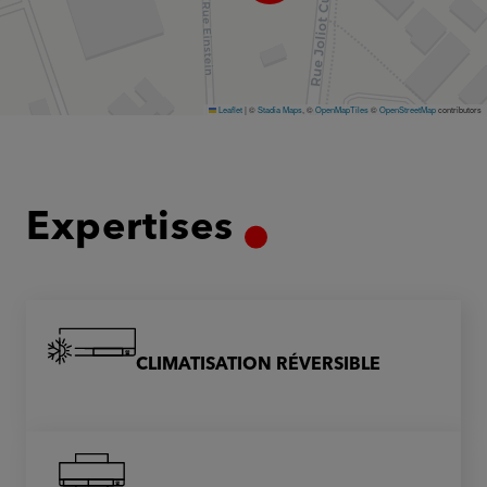
Leaflet
|
©
Stadia Maps
, ©
OpenMapTiles
©
OpenStreetMap
contributors
Expertises
CLIMATISATION RÉVERSIBLE