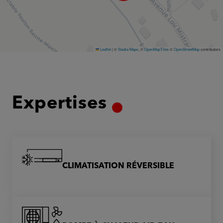
Leaflet
|
©
Stadia Maps
, ©
OpenMapTiles
©
OpenStreetMap
contributors
Expertises
CLIMATISATION RÉVERSIBLE