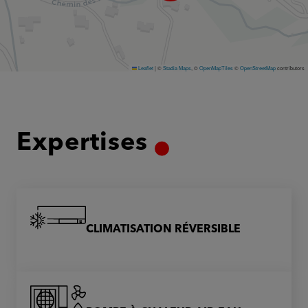
Leaflet
|
©
Stadia Maps
, ©
OpenMapTiles
©
OpenStreetMap
contributors
Expertises
CLIMATISATION RÉVERSIBLE