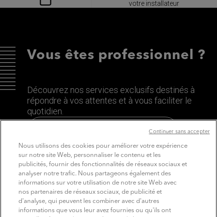
votre installateur
Vous êtes professionnel ?
Découvrez nos services exclusifs destinés à
répondre à vos attentes et à vous faciliter le
quotidien.
Découvrez le site dédié aux Pros
Continuer sans accepter
Nous utilisons des cookies pour améliorer votre expérience
sur notre site Web, personnaliser le contenu et les
publicités, fournir des fonctionnalités de réseaux sociaux et
analyser notre trafic. Nous partageons également des
informations sur votre utilisation de notre site Web avec
nos partenaires de réseaux sociaux, de publicité et
d'analyse, qui peuvent les combiner avec d'autres
informations que vous leur avez fournies ou qu'ils ont