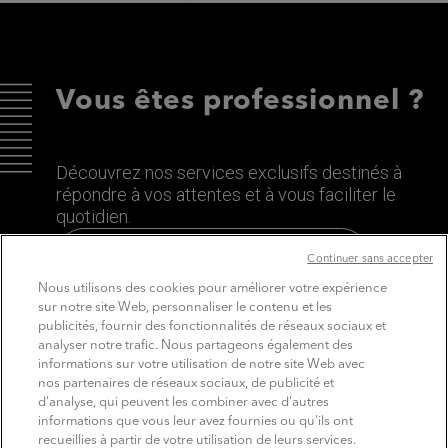
Vous êtes professionnel ?
Découvrez nos services exclusifs destinés à
répondre à vos attentes et à vous faciliter le
quotidien.
Découvrez le site dédié aux Pros
Continuer sans accepter
Nous utilisons des cookies pour améliorer votre expérience
sur notre site Web, personnaliser le contenu et les
publicités, fournir des fonctionnalités de réseaux sociaux et
analyser notre trafic. Nous partageons également des
informations sur votre utilisation de notre site Web avec
nos partenaires de réseaux sociaux, de publicité et
d'analyse, qui peuvent les combiner avec d'autres
informations que vous leur avez fournies ou qu'ils ont
recueillies à partir de votre utilisation de leurs services.