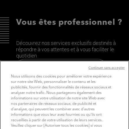
Vous êtes professionnel ?
Découvrez nos services exclusifs destinés à
répondre à vos attentes et à vous faciliter le
quotidien.
Découvrez le site dédié aux Pros
Continuer sans accepter
Nous utilisons des cookies pour améliorer votre expérience
sur notre site Web, personnaliser le contenu et les
publicités, fournir des fonctionnalités de réseaux sociaux et
analyser notre trafic. Nous partageons également des
informations sur votre utilisation de notre site Web avec
nos partenaires de réseaux sociaux, de publicité et
d'analyse, qui peuvent les combiner avec d'autres
informations que vous leur avez fournies ou qu'ils ont
recueillies à partir de votre utilisation de leurs services.
SUIVEZ MITSUBISHI ELECTRIC
Veuillez cliquer sur [Autoriser tous les cookies] si vous