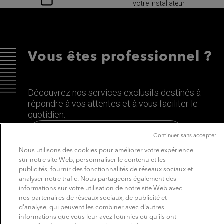
votre installateur
Vous êtes professionnel ?
Découvrez nos services exclusifs destinés à
répondre à vos attentes et à vous faciliter le
quotidien.
Découvrez le site dédié aux Pros
Continuer sans accepter
Nous utilisons des cookies pour améliorer votre expérience
sur notre site Web, personnaliser le contenu et les
publicités, fournir des fonctionnalités de réseaux sociaux et
analyser notre trafic. Nous partageons également des
informations sur votre utilisation de notre site Web avec
nos partenaires de réseaux sociaux, de publicité et
d'analyse, qui peuvent les combiner avec d'autres
informations que vous leur avez fournies ou qu'ils ont