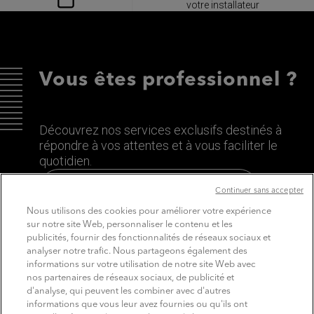
votre installateur
Vous êtes professionnel ?
Découvrez nos services exclusifs destinés à
répondre à vos attentes et à vous faciliter le
quotidien.
Découvrez le site dédié aux Pros
Continuer sans accepter
Nous utilisons des cookies pour améliorer votre expérience
sur notre site Web, personnaliser le contenu et les
publicités, fournir des fonctionnalités de réseaux sociaux et
analyser notre trafic. Nous partageons également des
informations sur votre utilisation de notre site Web avec
nos partenaires de réseaux sociaux, de publicité et
d'analyse, qui peuvent les combiner avec d'autres
informations que vous leur avez fournies ou qu'ils ont