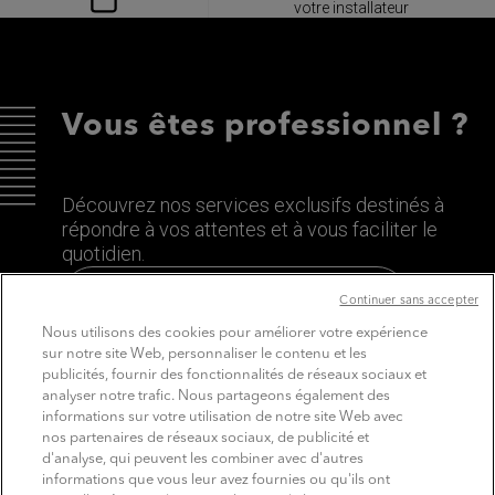
votre installateur
Vous êtes professionnel ?
Découvrez nos services exclusifs destinés à
répondre à vos attentes et à vous faciliter le
quotidien.
Découvrez le site dédié aux Pros
Continuer sans accepter
Nous utilisons des cookies pour améliorer votre expérience
sur notre site Web, personnaliser le contenu et les
publicités, fournir des fonctionnalités de réseaux sociaux et
analyser notre trafic. Nous partageons également des
informations sur votre utilisation de notre site Web avec
nos partenaires de réseaux sociaux, de publicité et
d'analyse, qui peuvent les combiner avec d'autres
informations que vous leur avez fournies ou qu'ils ont