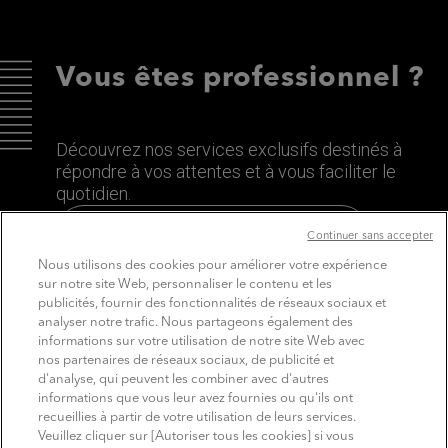
Vous êtes professionnel ?
Découvrez nos services exclusifs destinés à
répondre à vos attentes et à vous faciliter le
quotidien.
Découvrez le site dédié aux Pros
Continuer sans accepter
Nous utilisons des cookies pour améliorer votre expérience
sur notre site Web, personnaliser le contenu et les
publicités, fournir des fonctionnalités de réseaux sociaux et
analyser notre trafic. Nous partageons également des
informations sur votre utilisation de notre site Web avec
nos partenaires de réseaux sociaux, de publicité et
d'analyse, qui peuvent les combiner avec d'autres
informations que vous leur avez fournies ou qu'ils ont
recueillies à partir de votre utilisation de leurs services.
SUIVEZ MITSUBISHI ELECTRIC
Veuillez cliquer sur [Autoriser tous les cookies] si vous