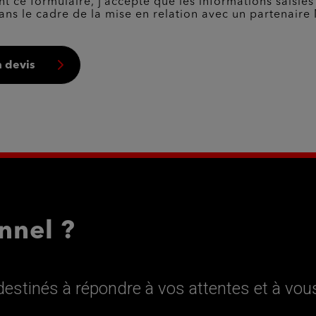
t ce formulaire, j’accepte que les informations saisies
ans le cadre de la mise en relation avec un partenaire 
 devis
nnel ?
estinés à répondre à vos attentes et à vou