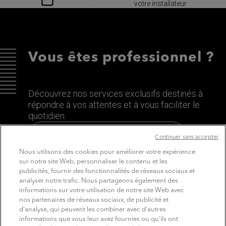
votre installateur
Vous êtes professionnel ?
Découvrez nos services exclusifs destinés à
répondre à vos attentes et à vous faciliter le
quotidien.
Découvrez le site dédié aux Pros
Continuer sans accepter
Nous utilisons des cookies pour améliorer votre expérience
sur notre site Web, personnaliser le contenu et les
publicités, fournir des fonctionnalités de réseaux sociaux et
analyser notre trafic. Nous partageons également des
informations sur votre utilisation de notre site Web avec
nos partenaires de réseaux sociaux, de publicité et
d'analyse, qui peuvent les combiner avec d'autres
informations que vous leur avez fournies ou qu'ils ont